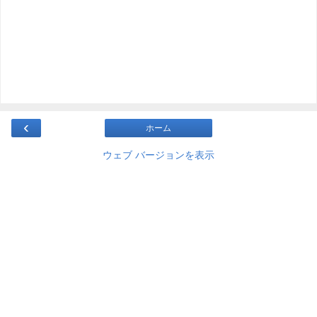
‹
ホーム
ウェブ バージョンを表示