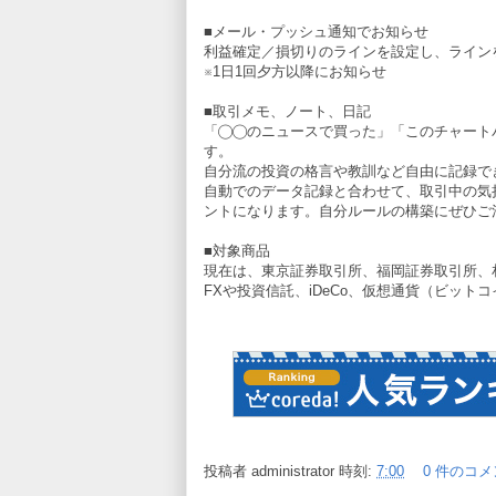
■メール・プッシュ通知でお知らせ
利益確定／損切りのラインを設定し、ライン
※1日1回夕方以降にお知らせ
■取引メモ、ノート、日記
「◯◯のニュースで買った」「このチャート
す。
自分流の投資の格言や教訓など自由に記録で
自動でのデータ記録と合わせて、取引中の気
ントになります。自分ルールの構築にぜひご
■対象商品
現在は、東京証券取引所、福岡証券取引所、
FXや投資信託、iDeCo、仮想通貨（ビッ
投稿者
administrator
時刻:
7:00
0 件のコメ