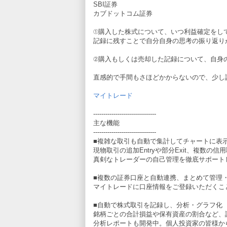
SBI証券
カブドットコム証券
①購入した株式について、いつ利益確定をし
記録に残すことで自分自身の思考の振り返り
②購入もしくは売却した記録について、自身
直感的で手間もさほどかからないので、少し
マイトレード
-------------------------------
主な機能
-------------------------------
■複雑な取引も自動で集計してチャートに表
現物取引の追加Entryや部分Exit、複数
真剣なトレーダーの自己管理を徹底サポート
■複数の証券口座と自動連携、まとめて管理
マイトレードに口座情報をご登録いただくこ
■自動で株式取引を記録し、分析・グラフ化
銘柄ごとの合計損益や保有資産の割合など、
分析レポートも開発中。個人投資家の皆様か